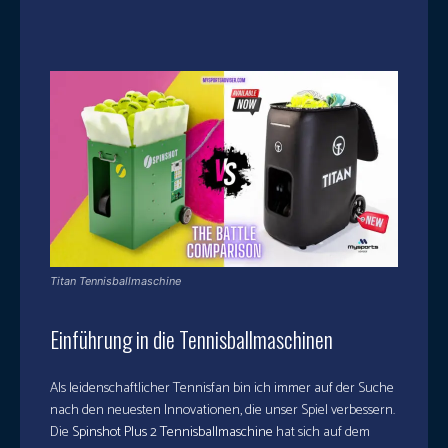
Facebook
X
Pinterest
What
Titan Tennisballmaschine
Einführung in die Tennisballmaschinen
Als leidenschaftlicher Tennisfan bin ich immer auf der Suche
nach den neuesten Innovationen, die unser Spiel verbessern.
Die
Spinshot Plus 2 Tennisballmaschine
hat sich auf dem