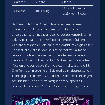
Garantie
2 Jahre
2 Jahre
48 lb/22 kg leer, 64
Gewicht
40 lb/18 kg
lb/28,5 kg mit Kugeln
Das Design des Titan One umfasst einen verborgenen
internen Oszillationsmechanismus, der das Training
unberechenbarer macht, und seine robuste Konstruktion ist
so konzipiert, dass sie den Anforderungen des häufigen
Gebrauchs standhält. Sein höheres Gewicht im Vergleich zur
Spinshot Plus 2 ist ein Beweis für seine robuste Bauweise,
dennoch bleibt er dank seiner großen Trolley-Räder und
mehreren Greifpunkten tragbar. Mit ihren leistungsstarken
Motoren und dem Active Braking System richtet sich die Titan
One Tennisballmaschine an Spieler, die ein leistungsstarkes
Trainingsgerät suchen. Es ist jedoch ratsam, die Erfahrungen
der Benutzer und die Zuverlässigkeit des Supports zu
berücksichtigen, bevor Sie eine Kaufentscheidung treffen.