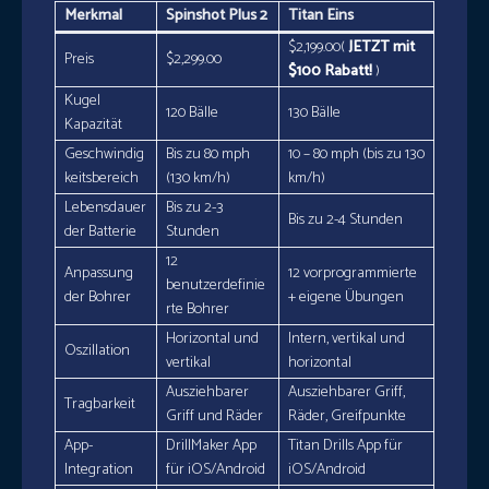
Merkmal
Spinshot Plus 2
Titan Eins
$2,199.00(
JETZT mit
Preis
$2,299.00
$100 Rabatt!
)
Kugel
120 Bälle
130 Bälle
Kapazität
Geschwindig
Bis zu 80 mph
10 – 80 mph (bis zu 130
keitsbereich
(130 km/h)
km/h)
Lebensdauer
Bis zu 2-3
Bis zu 2-4 Stunden
der Batterie
Stunden
12
Anpassung
12 vorprogrammierte
benutzerdefinie
der Bohrer
+ eigene Übungen
rte Bohrer
Horizontal und
Intern, vertikal und
Oszillation
vertikal
horizontal
Ausziehbarer
Ausziehbarer Griff,
Tragbarkeit
Griff und Räder
Räder, Greifpunkte
App-
DrillMaker App
Titan Drills App für
Integration
für iOS/Android
iOS/Android